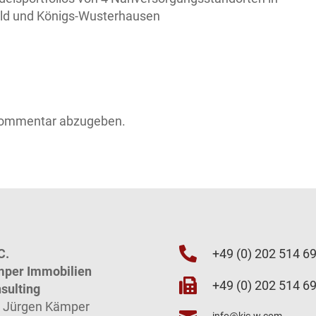
feld und Königs-Wusterhausen
Kommentar abzugeben.

C.
+49 (0) 202 514 6
per Immobilien

+49 (0) 202 514 6
sulting
. Jürgen Kämper